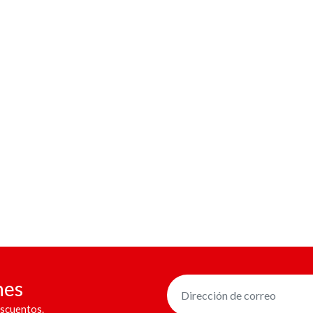
nes
scuentos.