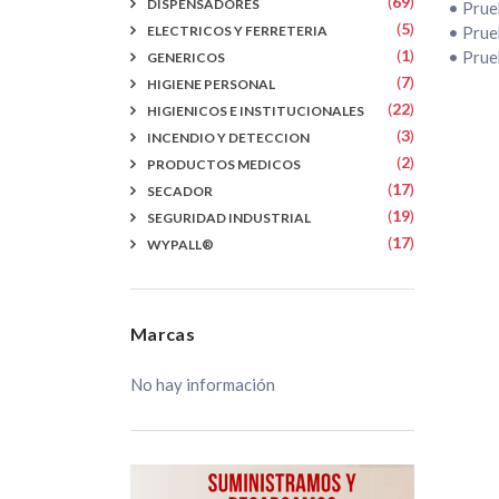
(
69
)
DISPENSADORES
• Prueb
(
5
)
ELECTRICOS Y FERRETERIA
• Prueb
(
1
)
• Prue
GENERICOS
(
7
)
HIGIENE PERSONAL
(
22
)
HIGIENICOS E INSTITUCIONALES
(
3
)
INCENDIO Y DETECCION
(
2
)
PRODUCTOS MEDICOS
(
17
)
SECADOR
(
19
)
SEGURIDAD INDUSTRIAL
(
17
)
WYPALL®
Marcas
No hay información