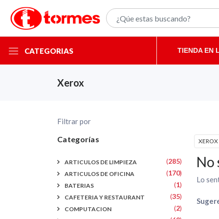
TIENDA EN 
CATEGORIAS
Xerox
Filtrar por
Categorías
XEROX
No 
(
285
)
ARTICULOS DE LIMPIEZA
(
170
)
ARTICULOS DE OFICINA
Lo sent
(
1
)
BATERIAS
(
35
)
CAFETERIA Y RESTAURANT
Sugere
(
2
)
COMPUTACION