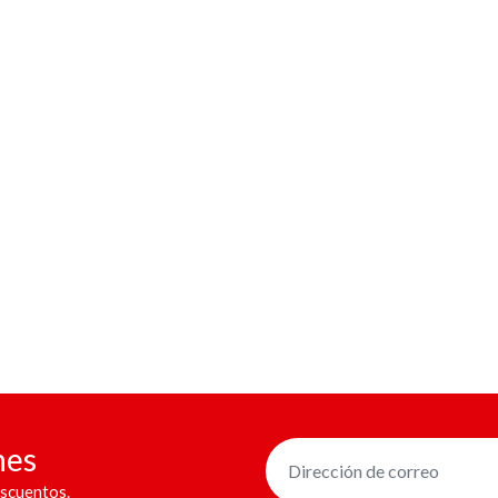
nes
scuentos.