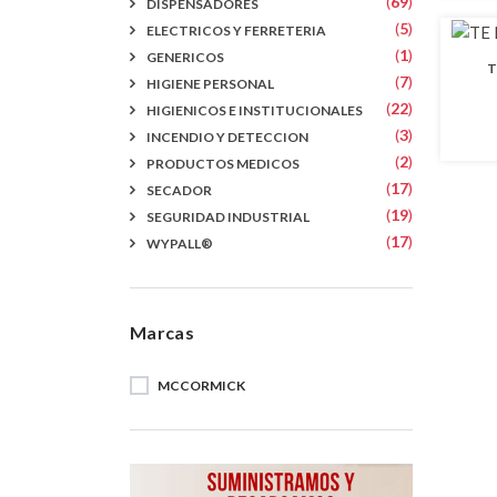
(
69
)
DISPENSADORES
(
5
)
ELECTRICOS Y FERRETERIA
(
1
)
GENERICOS
T
(
7
)
HIGIENE PERSONAL
(
22
)
HIGIENICOS E INSTITUCIONALES
(
3
)
INCENDIO Y DETECCION
(
2
)
PRODUCTOS MEDICOS
(
17
)
SECADOR
(
19
)
SEGURIDAD INDUSTRIAL
(
17
)
WYPALL®
Marcas
MCCORMICK