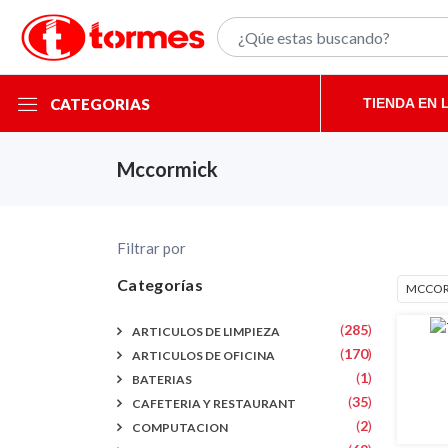
TIENDA EN 
CATEGORIAS
Mccormick
Filtrar por
Categorías
MCCOR
(
285
)
ARTICULOS DE LIMPIEZA
(
170
)
ARTICULOS DE OFICINA
(
1
)
BATERIAS
(
35
)
CAFETERIA Y RESTAURANT
(
2
)
COMPUTACION