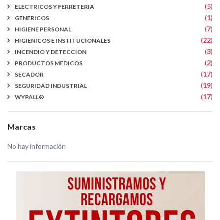
(
5
)
ELECTRICOS Y FERRETERIA
(
1
)
GENERICOS
(
7
)
HIGIENE PERSONAL
(
22
)
HIGIENICOS E INSTITUCIONALES
(
3
)
INCENDIO Y DETECCION
(
2
)
PRODUCTOS MEDICOS
(
17
)
SECADOR
(
19
)
SEGURIDAD INDUSTRIAL
(
17
)
WYPALL®
Marcas
No hay información